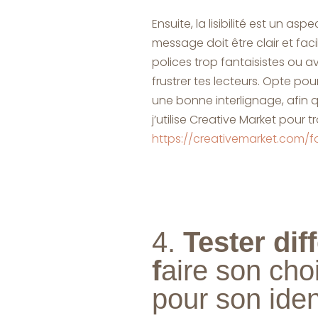
Ensuite, la lisibilité est un asp
message doit être clair et facile
polices trop fantaisistes ou av
frustrer tes lecteurs. Opte po
une bonne interlignage, afin q
j’utilise Creative Market pour
https://creativemarket.com/f
4.
Tester dif
f
aire son choi
pour son iden