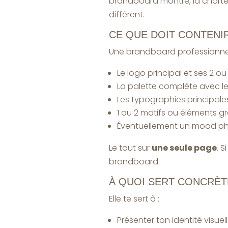
brandboard montre, la charte 
différent.
CE QUE DOIT CONTENI
Une brandboard professionnell
Le logo principal et ses 2 ou
La palette complète avec le
Les typographies principal
1 ou 2 motifs ou éléments g
Éventuellement un mood phot
Le tout sur
une seule page
. 
brandboard.
À QUOI SERT CONCRÈ
Elle te sert à :
Présenter ton identité visuel