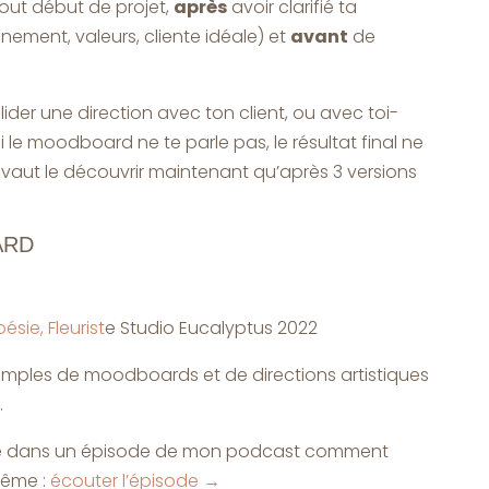
ut début de projet,
après
avoir clarifié ta
ement, valeurs, cliente idéale) et
avant
de
lider une direction avec ton client, ou avec toi-
Si le moodboard ne te parle pas, le résultat final ne
 vaut le découvrir maintenant qu’après 3 versions
ARD
ésie, Fleurist
e Studio Eucalyptus 2022
emples de moodboards et de directions artistiques
.
plique dans un épisode de mon podcast comment
même :
écouter l’épisode →