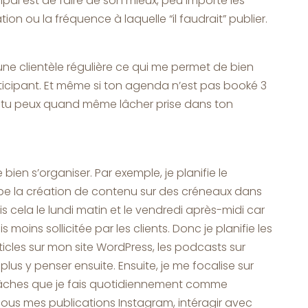
ipal est de faire de son mieux, peu importe les
ion ou la fréquence à laquelle “il faudrait” publier.
 une clientèle régulière ce qui me permet de bien
cipant. Et même si ton agenda n’est pas booké 3
e tu peux quand même lâcher prise dans ton
ien s’organiser. Par exemple, je planifie le
pe la création de contenu sur des créneaux dans
s cela le lundi matin et le vendredi après-midi car
moins sollicitée par les clients. Donc je planifie les
articles sur mon site WordPress, les podcasts sur
lus y penser ensuite. Ensuite, je me focalise sur
s tâches que je fais quotidiennement comme
us mes publications Instagram, intéragir avec