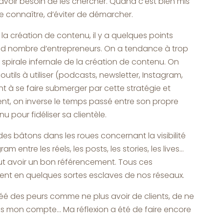
s avoir besoin de les chercher. Quand c’est bien mis
e connaître, d’éviter de démarcher.
la création de contenu, il y a quelques points
nd nombre d’entrepreneurs. On a tendance à trop
a spirale infernale de la création de contenu. On
 outils à utiliser (podcasts, newsletter, Instagram,
ent à se faire submerger par cette stratégie et
nt, on inverse le temps passé entre son propre
u pour fidéliser sa clientèle.
 bâtons dans les roues concernant la visibilité
ram entre les réels, les posts, les stories, les lives…
ut avoir un bon référencement. Tous ces
ient en quelques sortes esclaves de nos réseaux.
éé des peurs comme ne plus avoir de clients, de ne
pas mon compte… Ma réflexion a été de faire encore