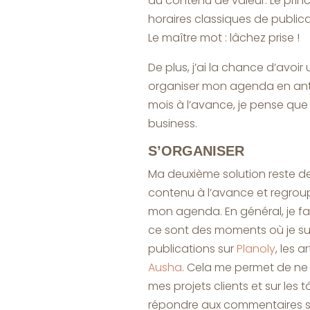
du contenu de valeur. Le princ
horaires classiques de publicat
Le maître mot : lâchez prise !
De plus, j’ai la chance d’avoir
organiser mon agenda en anti
mois à l’avance, je pense qu
business.
S’ORGANISER
Ma deuxième solution reste de b
contenu à l’avance et regrou
mon agenda. En général, je fai
ce sont des moments où je suis 
publications sur
Planoly
, les 
Ausha
. Cela me permet de ne p
mes projets clients et sur le
répondre aux commentaires so