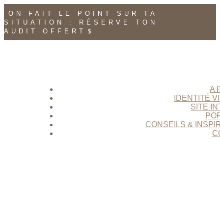
ON FAIT LE POINT SUR TA
SITUATION : RÉSERVE TON
AUDIT OFFERT
A 
IDENTITÉ V
SITE I
PO
CONSEILS & INSPI
C